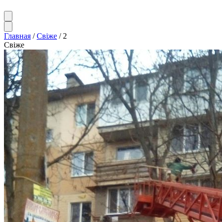
Главная
/
Свіже
/
2
Свіже