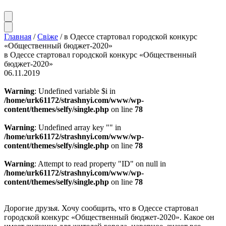
Главная
/
Свіже
/
в Одессе стартовал городской конкурс
«Общественный бюджет-2020»
в Одессе стартовал городской конкурс «Общественный
бюджет-2020»
06.11.2019
Warning
: Undefined variable $i in
/home/urk61172/strashnyi.com/www/wp-
content/themes/selfy/single.php
on line
78
Warning
: Undefined array key "" in
/home/urk61172/strashnyi.com/www/wp-
content/themes/selfy/single.php
on line
78
Warning
: Attempt to read property "ID" on null in
/home/urk61172/strashnyi.com/www/wp-
content/themes/selfy/single.php
on line
78
Дорогие друзья. Хочу сообщить, что в Одессе стартовал
городской конкурс «Общественный бюджет-2020». Какое он