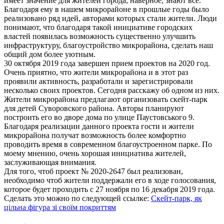
имеет значение для жителей города, наверное, знают все.
Благодаря ему в нашем микрорайоне в прошлые годы было
реализовано ряд идей, авторами которых стали жители. Люди
понимают, что благодаря такой инициативе городских
властей появилась возможность существенно улучшить
инфраструктуру, благоустройство микрорайона, сделать наш
общий дом более уютным.
30 октября 2019 года
завершен прием проектов на 2020 год.
Очень приятно, что жители микрорайона и в этот раз
проявили активность, разработали и зарегистрировали
несколько своих проектов. Сегодня расскажу об одном из них.
Жители микрорайона предлагают организовать скейт-парк
для детей Суворовского района. Авторы планируют
построить его во дворе дома по улице Паустовського 9.
Благодаря реализации данного проекта гости и жители
микрорайона получат возможность более комфортно
проводить время в современном благоустроенном парке. По
моему мнению, очень хорошая инициатива жителей,
заслуживающая внимания.
Для того, чтоб проект № 2020-2647 был реализован,
необходимо чтоб жители поддержали его в ходе голосования,
которое будет проходить с 27 ноября по 16 декабря 2019 года.
Сделать это можно по следующей ссылке:
Скейт-парк, як
цільна фігура зі своїм покриттям