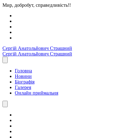
Мир, добробут, справедливість!!
Сергiй Анатольйович
Страшний
Сергiй Анатольйович
Страшний
Головна
Новини
Біографія
Галерея
Онлайн приймальня