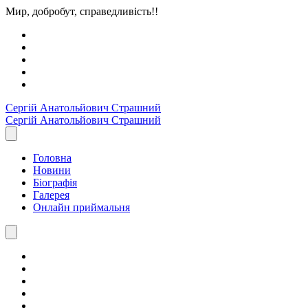
Мир, добробут, справедливість!!
Сергiй Анатольйович
Страшний
Сергiй Анатольйович
Страшний
Головна
Новини
Біографія
Галерея
Онлайн приймальня