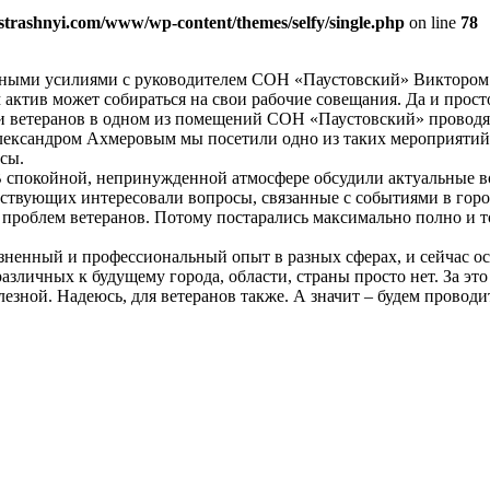
strashnyi.com/www/wp-content/themes/selfy/single.php
on line
78
местными усилиями с руководителем СОН «Паустовский» Виктором
актив может собираться на свои рабочие совещания. Да и прост
чи ветеранов в одном из помещений СОН «Паустовский» проводя
Александром Ахмеровым мы посетили одно из таких мероприятий
сы.
 В спокойной, непринужденной атмосфере обсудили актуальные в
ствующих интересовали вопросы, связанные с событиями в горо
роблем ветеранов. Потому постарались максимально полно и точ
изненный и профессиональный опыт в разных сферах, и сейчас о
различных к будущему города, области, страны просто нет. За эт
олезной. Надеюсь, для ветеранов также. А значит – будем провод