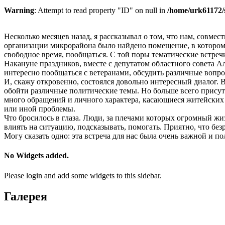
Warning
: Attempt to read property "ID" on null in
/home/urk61172/
Несколько месяцев назад, я рассказывал о том, что нам, сов
организации микрорайона было найдено помещение, в котором 
свободное время, пообщаться. С той поры тематические встре
Накануне праздников, вместе с депутатом областного совета 
интересно пообщаться с ветеранами, обсудить различные вопро
И, скажу откровенно, состоялся довольно интересный диалог.
обойти различные политические темы. Но больше всего присут
много обращений и личного характера, касающиеся житейских п
или иной проблемы.
Что бросилось в глаза. Люди, за плечами которых огромный ж
влиять на ситуацию, подсказывать, помогать. Приятно, что без
Могу сказать одно: эта встреча для нас была очень важной и п
No Widgets added.
Please login and add some widgets to this sidebar.
Галерея