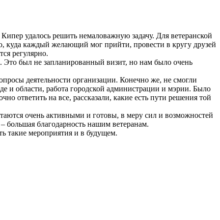
 Кипер удалось решить немаловажную задачу. Для ветеранской
о, куда каждый желающий мог прийти, провести в кругу друзей
тся регу
лярно.
. Это был не запланированный визит, но нам было очень
опросы деятельности организации. Конечно же, не смогли
де и области, работа городской администрации и мэрии. Было
но ответить на все, рассказали, какие есть пути решения той
стаются очень активными и готовы, в меру сил и возможностей
о – большая благодарность нашим ветеранам.
ить такие мероприятия и в будущем.