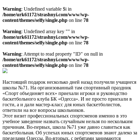
Warning
: Undefined variable $i in
/home/urk61172/strashnyi.com/www/wp-
content/themes/selfy/single.php
on line
78
Warning
: Undefined array key "" in
/home/urk61172/strashnyi.com/www/wp-
content/themes/selfy/single.php
on line
78
Warning
: Attempt to read property "ID" on null in
/home/urk61172/strashnyi.com/www/wp-
content/themes/selfy/single.php
on line
78
Настоящий подарок несколько дней назад получили учащиеся
школы №71. На организованный там спортивный праздник
«Спорт объединяет всех» приехали игроки и руководство
баскетбольного клуба БК «Одесса». И не просто приехали в
гости, а и дали мастер-класс для юных баскетболистов,
ответили на все вопросы школьников.
Этот визит профессиональных спортсменов именно в это
учебное заведение назвать случайным нельзя по нескольким
причинам. Во-первых, школа №71 уже давно славиться как
баск
етбольная. Об успехах юных спортсменов знают далеко за
пределами Одессы. Во-вторых, с ребятами занимаются