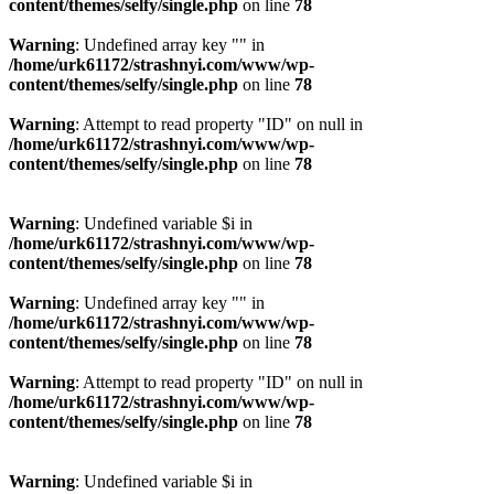
content/themes/selfy/single.php
on line
78
Warning
: Undefined array key "" in
/home/urk61172/strashnyi.com/www/wp-
content/themes/selfy/single.php
on line
78
Warning
: Attempt to read property "ID" on null in
/home/urk61172/strashnyi.com/www/wp-
content/themes/selfy/single.php
on line
78
Warning
: Undefined variable $i in
/home/urk61172/strashnyi.com/www/wp-
content/themes/selfy/single.php
on line
78
Warning
: Undefined array key "" in
/home/urk61172/strashnyi.com/www/wp-
content/themes/selfy/single.php
on line
78
Warning
: Attempt to read property "ID" on null in
/home/urk61172/strashnyi.com/www/wp-
content/themes/selfy/single.php
on line
78
Warning
: Undefined variable $i in