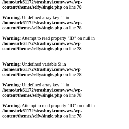
/home/urk61172/strashnyi.com/www/wp-
content/themes/selfy/single.php
on line
78
Warning
: Undefined array key "" in
/home/urk61172/strashnyi.com/www/wp-
content/themes/selfy/single.php
on line
78
Warning
: Attempt to read property "ID" on null in
/home/urk61172/strashnyi.com/www/wp-
content/themes/selfy/single.php
on line
78
Warning
: Undefined variable $i in
/home/urk61172/strashnyi.com/www/wp-
content/themes/selfy/single.php
on line
78
Warning
: Undefined array key "" in
/home/urk61172/strashnyi.com/www/wp-
content/themes/selfy/single.php
on line
78
Warning
: Attempt to read property "ID" on null in
/home/urk61172/strashnyi.com/www/wp-
content/themes/selfy/single.php
on line
78