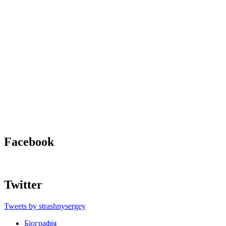
Facebook
Twitter
Tweets by strashnysergey
Біографія