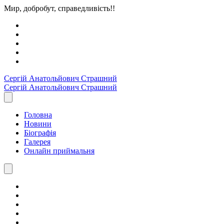
Мир, добробут, справедливість!!
Сергiй Анатольйович
Страшний
Сергiй Анатольйович
Страшний
Головна
Новини
Біографія
Галерея
Онлайн приймальня