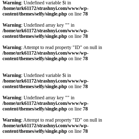
Warning
: Undefined variable $i in
/home/urk61172/strashnyi.com/www/wp-
content/themes/selfy/single.php
on line
78
Warning
: Undefined array key "" in
/home/urk61172/strashnyi.com/www/wp-
content/themes/selfy/single.php
on line
78
Warning
: Attempt to read property "ID" on null in
/home/urk61172/strashnyi.com/www/wp-
content/themes/selfy/single.php
on line
78
Warning
: Undefined variable $i in
/home/urk61172/strashnyi.com/www/wp-
content/themes/selfy/single.php
on line
78
Warning
: Undefined array key "" in
/home/urk61172/strashnyi.com/www/wp-
content/themes/selfy/single.php
on line
78
Warning
: Attempt to read property "ID" on null in
/home/urk61172/strashnyi.com/www/wp-
content/themes/selfy/single.php
on line
78