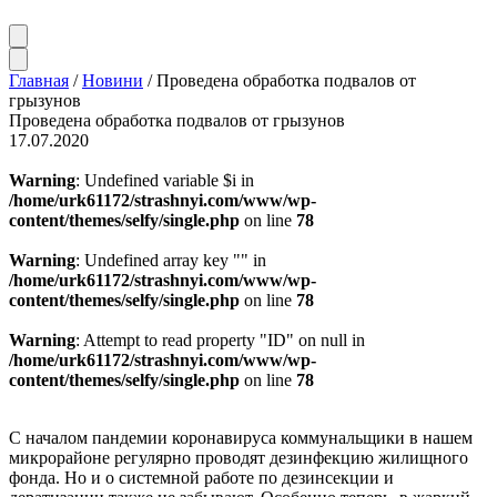
Главная
/
Новини
/
Проведена обработка подвалов от
грызунов
Проведена обработка подвалов от грызунов
17.07.2020
Warning
: Undefined variable $i in
/home/urk61172/strashnyi.com/www/wp-
content/themes/selfy/single.php
on line
78
Warning
: Undefined array key "" in
/home/urk61172/strashnyi.com/www/wp-
content/themes/selfy/single.php
on line
78
Warning
: Attempt to read property "ID" on null in
/home/urk61172/strashnyi.com/www/wp-
content/themes/selfy/single.php
on line
78
С началом пандемии коронавируса коммунальщики в нашем
микрорайоне регулярно проводят дезинфекцию жилищного
фонда. Но и о системной работе по дезинсекции и