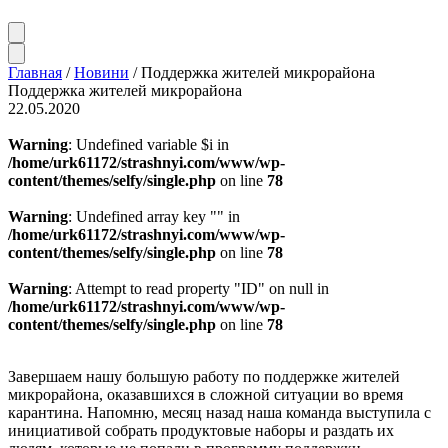
Главная
/
Новини
/
Поддержка жителей микрорайона
Поддержка жителей микрорайона
22.05.2020
Warning
: Undefined variable $i in
/home/urk61172/strashnyi.com/www/wp-
content/themes/selfy/single.php
on line
78
Warning
: Undefined array key "" in
/home/urk61172/strashnyi.com/www/wp-
content/themes/selfy/single.php
on line
78
Warning
: Attempt to read property "ID" on null in
/home/urk61172/strashnyi.com/www/wp-
content/themes/selfy/single.php
on line
78
Завершаем нашу большую работу по поддержке жителей
микрорайона, оказавшихся в сложной ситуации во время
карантина. Напомню, месяц назад наша команда выступила с
инициативой собрать продуктовые наборы и раздать их