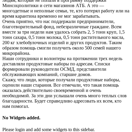
людям, которые не попали в программу поддержки
Минсоцполитики и сети магазинов АТБ. А это —
многодетные и неполные семьи, те, кто потерял работу или на
время карантина временно не мог зарабатывать.
Очень приятно, что нас поддержали предприниматели,
благотворительный
фонд, небезразличные граждане. Всем
вместе за три недели нам удалось собрать 2, 5 тонн круп, 1,5
тонн сахара, 0,5 тонн молока, 0,5 тонн растительного масла,
200 кг хлебобулочных изделий и других продуктов. Таким
образом помощь смогли получить около 500 семей нашего
микрорайона.
Наши сотрудники и волонтеры на протяжении трех недель
доставляли продуктовые наборы по адресам. Списки
формировали руководители ОСМД, представители
обслуживающих компаний, старшие домов.
Скажу, что люди, которые получали продуктовые наборы,
оценили наши старания. Все отмечали, что такая помощь
оказалась действительно своевременной и очень
необходимой. За эти дни услышали очень много теплых слов
благодарности. Будет справедливо адресовать их всем, кто
нам помогал.
No Widgets added.
Please login and add some widgets to this sidebar.