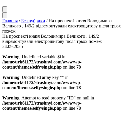
Главная
/
Без рубрики
/
На проспекті князя Володимира
Великого , 149/2 відремонтували електрощитову після трьох
пожеж
На проспекті князя Володимира Великого , 149/2
відремонтували електрощитову після трьох пожеж
24.09.2025
Warning
: Undefined variable $i in
/home/urk61172/strashnyi.com/www/wp-
content/themes/selfy/single.php
on line
78
Warning
: Undefined array key "" in
/home/urk61172/strashnyi.com/www/wp-
content/themes/selfy/single.php
on line
78
Warning
: Attempt to read property "ID" on null in
/home/urk61172/strashnyi.com/www/wp-
content/themes/selfy/single.php
on line
78