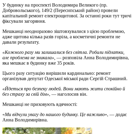
У будинку на проспекті Володимира Великого (пр.
Добровольського), 149/2 (Пересипський район) провели
капітальний ремонт електрощитової. За останні роки тут тричі
фіксували загоряння.
Мешканці неодноразово зіштовхувалися з цією проблемою,
адже щитова кілька разів горіла, а косметичні ремонти не
давали результату.
«Кожного разу ми залишалися без світла. Робили підлатки,
але проблема не зникала»,
— розповіла Анна Володимирівна,
яка мешкає в будинку вже 35 років.
Цього разу ситуацію вирішили кардинально: ремонт
організував депутат Одеської міської ради Сергій Страшний.
«Йдеться про безпеку людей. Вони мають жити спокійно й
без страху за свій дім»
, — наголосив він.
Мешканці не приховують вдячності:
«
Ми відчули увагу до нашого будинку. Це важливо
», — додає
Анна Володимирівна.