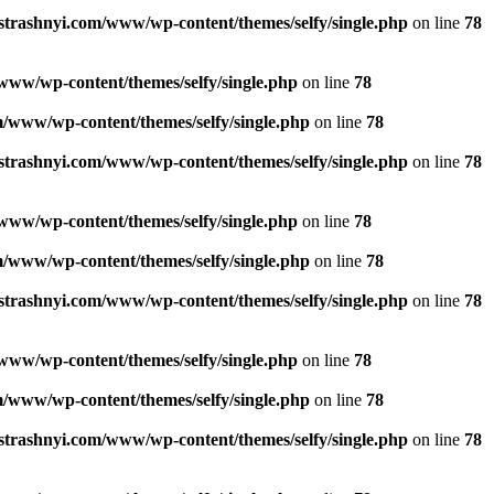
strashnyi.com/www/wp-content/themes/selfy/single.php
on line
78
www/wp-content/themes/selfy/single.php
on line
78
/www/wp-content/themes/selfy/single.php
on line
78
strashnyi.com/www/wp-content/themes/selfy/single.php
on line
78
www/wp-content/themes/selfy/single.php
on line
78
/www/wp-content/themes/selfy/single.php
on line
78
strashnyi.com/www/wp-content/themes/selfy/single.php
on line
78
www/wp-content/themes/selfy/single.php
on line
78
/www/wp-content/themes/selfy/single.php
on line
78
strashnyi.com/www/wp-content/themes/selfy/single.php
on line
78