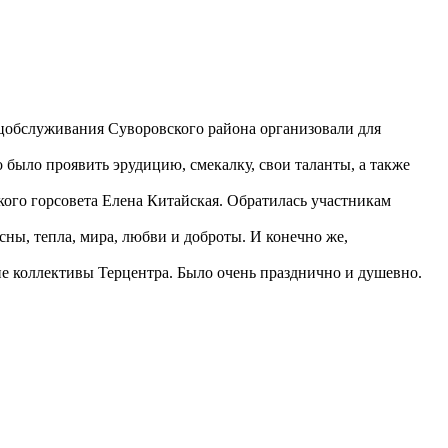
оцобслуживания Суворовского района организовали для
 было проявить эрудицию, смекалку, свои таланты, а также
ого горсовета Елена Китайская. Обратилась участникам
ы, тепла, мира, любви и доброты. И конечно же,
ие коллективы Терцентра. Было очень празднично и душевно.