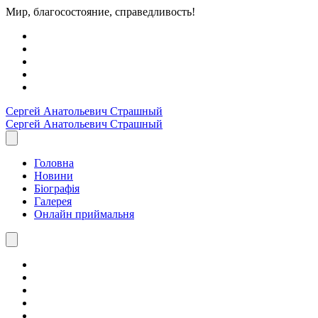
Мир, благосостояние, справедливость!
Сергей Анатольевич
Страшный
Сергей Анатольевич
Страшный
Головна
Новини
Біографія
Галерея
Онлайн приймальня