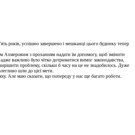
’ять років, успішно завершено і мешканці цього будинку тепер
ром Ахмеровим з проханням надати їм допомогу, щоб змінити
 адже важливо було чітко дотриматися вимог законодавства,
ирішити проблему, скільки б часу на це не знадобилось. Дуже
олегливо шли до цієї мети.
яху. Але маю сказати, що попереду у нас ще багато роботи.