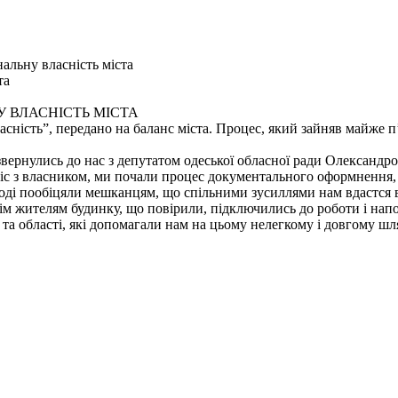
альну власність міста
та
 ВЛАСНІСТЬ МІСТА
сність”, передано на баланс міста. Процес, який зайняв майже п
 звернулись до нас з депутатом одеської обласної ради Олександ
міс з власником, ми почали процес документального оформнення,
оді пообіцяли мешканцям, що спільними зусиллями нам вдастся в
всім жителям будинку, що повірили, підключились до роботи і нап
та області, які допомагали нам на цьому нелегкому і довгому шл