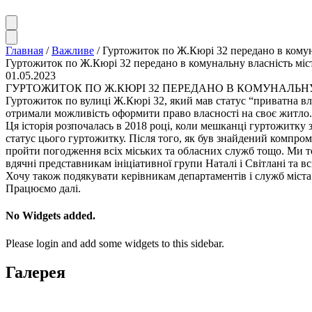
Главная
/
Важливе
/
Гуртожиток по Ж.Кюрі 32 передано в комун
Гуртожиток по Ж.Кюрі 32 передано в комунальну власність міс
01.05.2023
ГУРТОЖИТОК ПО Ж.КЮРІ 32 ПЕРЕДАНО В КОМУНАЛЬНУ
Гуртожиток по вулиці Ж.Кюрі 32, який мав статус “приватна вла
отримали можливість оформити право власності на своє житло.
Ця історія розпочалась в 2018 році, коли мешканці гуртожитку
статус цього гуртожитку. Після того, як був знайдений компро
пройти погодження всіх міських та обласних служб тощо. Ми т
вдячні представникам ініціативної групи Наталі і Світлані та 
Хочу також подякувати керівникам департаментів і служб міста 
Працюємо далі.
No Widgets added.
Please login and add some widgets to this sidebar.
Галерея