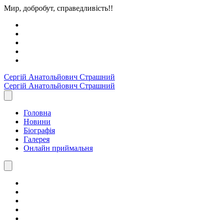
Мир, добробут, справедливість!!
Сергiй Анатольйович
Страшний
Сергiй Анатольйович
Страшний
Головна
Новини
Біографія
Галерея
Онлайн приймальня