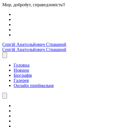
Мир, добробут, справедливість!!
Сергiй Анатольйович
Страшний
Сергiй Анатольйович
Страшний
Головна
Новини
Біографія
Галерея
Онлайн приймальня