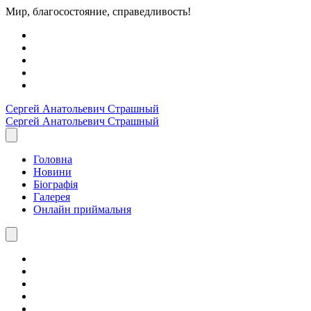
Мир, благосостояние, справедливость!
Сергей Анатольевич
Страшный
Сергей Анатольевич
Страшный
Головна
Новини
Біографія
Галерея
Онлайн приймальня