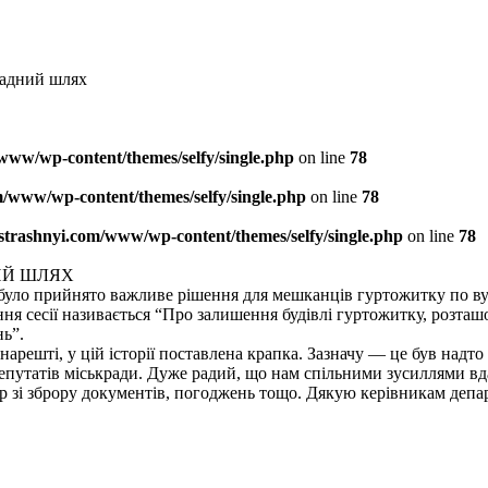
ладний шлях
www/wp-content/themes/selfy/single.php
on line
78
/www/wp-content/themes/selfy/single.php
on line
78
strashnyi.com/www/wp-content/themes/selfy/single.php
on line
78
ИЙ ШЛЯХ
кій було прийнято важливе рішення для мешканців гуртожитку по в
 сесії називається “Про залишення будівлі гуртожитку, розташова
ь”.
нарешті, у цій історії поставлена крапка. Зазначу — це був надт
епутатів міськради. Дуже радий, що нам спільними зусиллями вд
ар зі зброру документів, погоджень тощо. Дякую керівникам депар