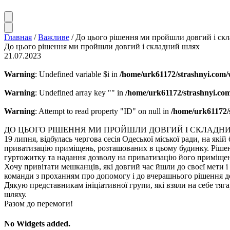
Главная
/
Важливе
/
До цього рішення ми пройшли довгий і ск
До цього рішення ми пройшли довгий і складний шлях
21.07.2023
Warning
: Undefined variable $i in
/home/urk61172/strashnyi.com/
Warning
: Undefined array key "" in
/home/urk61172/strashnyi.com
Warning
: Attempt to read property "ID" on null in
/home/urk61172/
ДО ЦЬОГО РІШЕННЯ МИ ПРОЙШЛИ ДОВГИЙ І СКЛАДН
19 липня, відбулась чергова сесія Одеської міської ради, на я
приватизацію приміщень, розташованих в цьому будинку. Рішення
гуртожитку та надання дозволу на приватизацію його приміщен
Хочу привітати мешканців, які довгий час йшли до своєї мети і 
команди з проханням про допомогу і до вчерашнього рішення д
Дякую представникам ініціативної групи, які взяли на себе тяг
шляху.
Разом до перемоги!
No Widgets added.