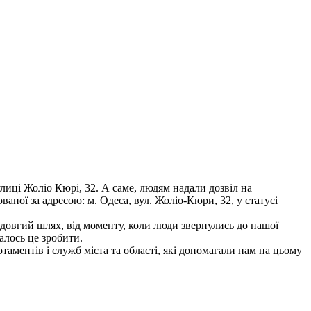
улиці Жоліо Кюрі, 32. А саме, людям надали дозвіл на
ної за адресою: м. Одеса, вул. Жоліо-Кюри, 32, у статусі
о довгий шлях, від моменту, коли люди звернулись до нашої
алось це зробити.
таментів і служб міста та області, які допомагали нам на цьому