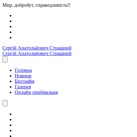
Мир, добробут, справедливість!!
Сергiй Анатольйович
Страшний
Сергiй Анатольйович
Страшний
Головна
Новини
Біографія
Галерея
Онлайн приймальня