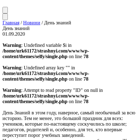
Главная
/
Новини
/
День знаний
День знаний
01.09.2020
Warning
: Undefined variable $i in
/home/urk61172/strashnyi.com/www/wp-
content/themes/selfy/single.php
on line
78
Warning
: Undefined array key "" in
/home/urk61172/strashnyi.com/www/wp-
content/themes/selfy/single.php
on line
78
Warning
: Attempt to read property "ID" on null in
/home/urk61172/strashnyi.com/www/wp-
content/themes/selfy/single.php
on line
78
День Знаний в этом году, наверное, самый необычный за всю
историю. Тем не менее, это большой праздник для всех:
учеников, которые по-настоящему соскучились по школе;
педагогов, родителей и, особенно, для тех, кто впервые
переступит порог учебных заведений.