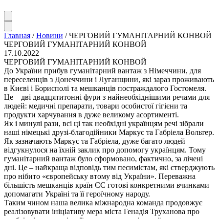
Главная
/
Новини
/
ЧЕРГОВИЙ ГУМАНІТАРНИЙ КОНВОЙ
ЧЕРГОВИЙ ГУМАНІТАРНИЙ КОНВОЙ
17.10.2022
ЧЕРГОВИЙ ГУМАНІТАРНИЙ КОНВОЙ
До України прибув гуманітарний вантаж з Німеччини, для
переселенців з Донеччини і Луганщини, які зараз проживають
в Києві і Борисполі та мешканців постраждалого Гостомеля.
Це – дві двадцятитонні фури з найнеобхіднішими речами для
людей: медичні препарати, товари особистої гігієни та
продукти харчування в дуже великому асортименті.
Як і минулі рази, всі ці так необхідні українцям речі зібрали
наші німецькі друзі-благодійники Маркус та Габріела Вольтер.
Як зазначають Маркус та Габріела, дуже багато людей
відгукнулося на їхній заклик про допомогу українцям. Тому
гуманітарний вантаж було сформовано, фактично, за лічені
дні. Це – найкраща відповідь тим песимістам, які стверджують
про нібито «європейську втому від України». Переважна
більшість мешканців країн ЄС готові конкретними вчинками
допомагати Україні та її героїчному народу.
Таким чином наша велика міжнародна команда продовжує
реалізовувати ініціативу мера міста Генадія Труханова про