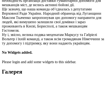
необхідність організації доставки гуманітарної допомоги для
мешканців міст, де велись активні бойові дії.
Ще зазначу, що наша команда об’єдналась з депутатами
Верховної Ради України. Народний обранець від Луганщини
Максим Ткаченко запропонував цю допомогу направити для
людей, які вимушено залишили свої домівки і зараз
проживають в Києві, Борисполі, а також мешканцям
Гостомеля.
Ну і, звісно, велика подяка меценатам Маркусу та Габріелі
Вольтер і їхній команді, а також всім громадянам Німеччини за
ту допомогу і підтримку, яку вони надають українцям.
No Widgets added.
Please login and add some widgets to this sidebar.
Галерея