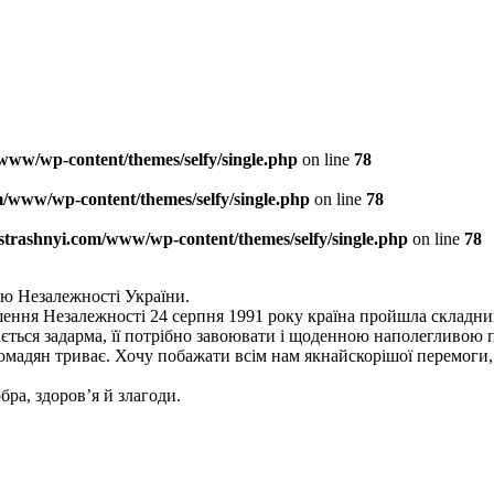
www/wp-content/themes/selfy/single.php
on line
78
/www/wp-content/themes/selfy/single.php
on line
78
strashnyi.com/www/wp-content/themes/selfy/single.php
on line
78
цю Незалежності України.
ошення Незалежності 24 серпня 1991 року країна пройшла складн
дається задарма, її потрібно завоювати і щоденною наполегливою
 громадян триває. Хочу побажати всім нам якнайскорішої перемоги
бра, здоров’я й злагоди.