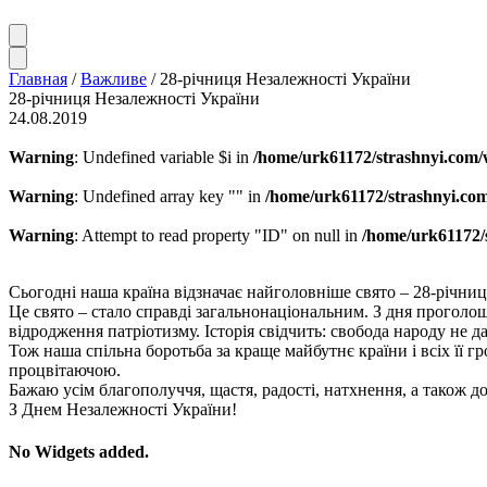
Главная
/
Важливе
/
28-річниця Незалежності України
28-річниця Незалежності України
24.08.2019
Warning
: Undefined variable $i in
/home/urk61172/strashnyi.com/
Warning
: Undefined array key "" in
/home/urk61172/strashnyi.com
Warning
: Attempt to read property "ID" on null in
/home/urk61172/
Сьогодні наша країна відзначає найголовніше свято – 28-річни
Це свято – стало справді загальнонаціональним. З дня прогол
відродження патріотизму. Історія свідчить: свобода народу не 
Тож наша спільна боротьба за краще майбутнє країни і всіх її
процвітаючою.
Бажаю усім благополуччя, щастя, радості, натхнення, а також до
З Днем Незалежності України!
No Widgets added.